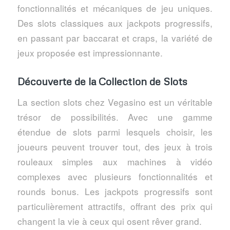
fonctionnalités et mécaniques de jeu uniques.
Des slots classiques aux jackpots progressifs,
en passant par baccarat et craps, la variété de
jeux proposée est impressionnante.
Découverte de la Collection de Slots
La section slots chez Vegasino est un véritable
trésor de possibilités. Avec une gamme
étendue de slots parmi lesquels choisir, les
joueurs peuvent trouver tout, des jeux à trois
rouleaux simples aux machines à vidéo
complexes avec plusieurs fonctionnalités et
rounds bonus. Les jackpots progressifs sont
particulièrement attractifs, offrant des prix qui
changent la vie à ceux qui osent rêver grand.