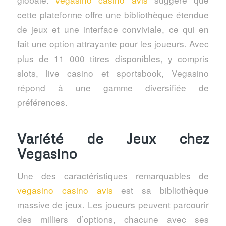
cette plateforme offre une bibliothèque étendue
de jeux et une interface conviviale, ce qui en
fait une option attrayante pour les joueurs. Avec
plus de 11 000 titres disponibles, y compris
slots, live casino et sportsbook, Vegasino
répond à une gamme diversifiée de
préférences.
Variété de Jeux chez
Vegasino
Une des caractéristiques remarquables de
vegasino casino avis
est sa bibliothèque
massive de jeux. Les joueurs peuvent parcourir
des milliers d’options, chacune avec ses