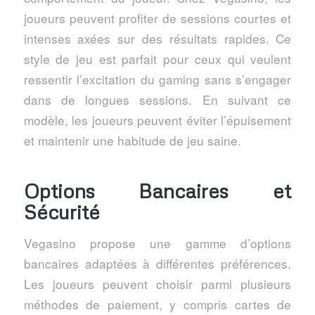
joueurs peuvent profiter de sessions courtes et
intenses axées sur des résultats rapides. Ce
style de jeu est parfait pour ceux qui veulent
ressentir l’excitation du gaming sans s’engager
dans de longues sessions. En suivant ce
modèle, les joueurs peuvent éviter l’épuisement
et maintenir une habitude de jeu saine.
Options Bancaires et
Sécurité
Vegasino propose une gamme d’options
bancaires adaptées à différentes préférences.
Les joueurs peuvent choisir parmi plusieurs
méthodes de paiement, y compris cartes de