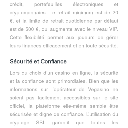
crédit, portefeuilles électroniques et
cryptomonnaies. Le retrait minimum est de 20
€, et la limite de retrait quotidienne par défaut
est de 500 €, qui augmente avec le niveau VIP.
Cette flexibilité permet aux joueurs de gérer
leurs finances efficacement et en toute sécurité.
Sécurité et Confiance
Lors du choix d’un casino en ligne, la sécurité
et la confiance sont primordiales. Bien que les
informations sur l’opérateur de Vegasino ne
soient pas facilement accessibles sur le site
officiel, la plateforme elle-même semble être
sécurisée et digne de confiance. L’utilisation du
cryptage SSL garantit que toutes les