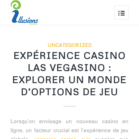
UNCATEGORIZED
EXPÉRIENCE CASINO
LAS VEGASINO :
EXPLORER UN MONDE
D’OPTIONS DE JEU
Lorsqu’on envisage un nouveau casino en
ligne, un facteur crucial est l’expérience de jeu
globale.
vegasino casino avis
suggère que