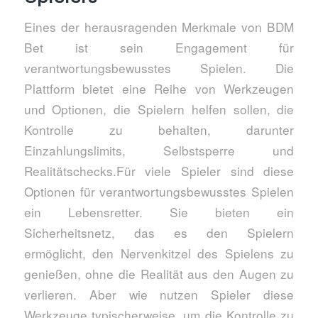
Eines der herausragenden Merkmale von BDM
Bet ist sein Engagement für
verantwortungsbewusstes Spielen. Die
Plattform bietet eine Reihe von Werkzeugen
und Optionen, die Spielern helfen sollen, die
Kontrolle zu behalten, darunter
Einzahlungslimits, Selbstsperre und
Realitätschecks.Für viele Spieler sind diese
Optionen für verantwortungsbewusstes Spielen
ein Lebensretter. Sie bieten ein
Sicherheitsnetz, das es den Spielern
ermöglicht, den Nervenkitzel des Spielens zu
genießen, ohne die Realität aus den Augen zu
verlieren. Aber wie nutzen Spieler diese
Werkzeuge typischerweise, um die Kontrolle zu