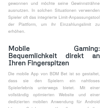
gewonnen und möchte seine Gewinnsträhne
ausnutzen. In solchen Situationen verwenden
Spieler oft das integrierte Limit-Anpassungstool
der Plattform, um ihr Einzahlungslimit zu
erhöhen.
Mobile Gaming:
Bequemlichkeit direkt an
Ihren Fingerspitzen
Die mobile App von BDM Bet ist so gestaltet,
dass sie den Spielern ein nahtloses
Spielerlebnis unterwegs bietet. Mit einer
vollständig optimierten Website und einer
dedizierten mobilen Anwendung für Android