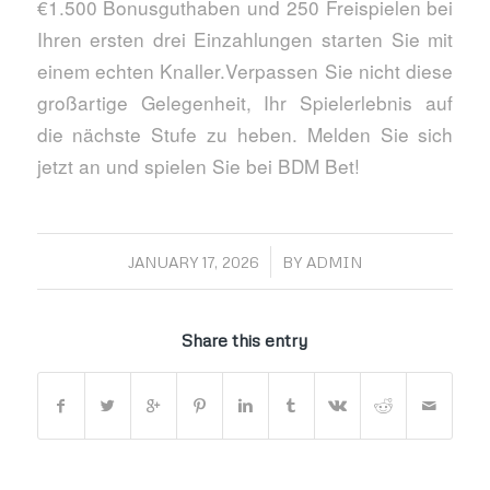
€1.500 Bonusguthaben und 250 Freispielen bei
Ihren ersten drei Einzahlungen starten Sie mit
einem echten Knaller.Verpassen Sie nicht diese
großartige Gelegenheit, Ihr Spielerlebnis auf
die nächste Stufe zu heben. Melden Sie sich
jetzt an und spielen Sie bei BDM Bet!
/
JANUARY 17, 2026
BY
ADMIN
Share this entry