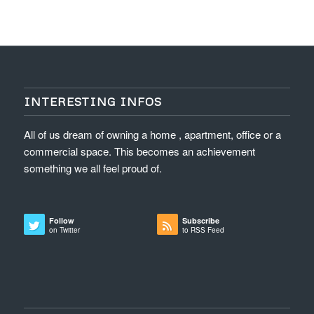
INTERESTING INFOS
All of us dream of owning a home , apartment, office or a
commercial space. This becomes an achievement
something we all feel proud of.
Follow
Subscribe
on Twitter
to RSS Feed