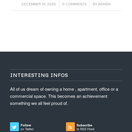
/
/
DECEMBER 15, 2025
0 COMMENTS
BY
ADMIN
INTERESTING INFOS
All of us dream of owning a home , apartment, office or a
commercial space. This becomes an achievement
something we all feel proud of.
Follow
Subscribe
on Twitter
to RSS Feed