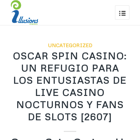
UNCATEGORIZED
OSCAR SPIN CASINO:
UN REFUGIO PARA
LOS ENTUSIASTAS DE
LIVE CASINO
NOCTURNOS Y FANS
DE SLOTS [2607]