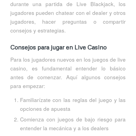
durante una partida de Live Blackjack, los
jugadores pueden chatear con el dealer y otros
jugadores, hacer preguntas o compartir
consejos y estrategias.
Consejos para jugar en Live Casino
Para los jugadores nuevos en los juegos de live
casino, es fundamental entender lo básico
antes de comenzar. Aquí algunos consejos
para empezar:
Familiarízate con las reglas del juego y las
opciones de apuesta
Comienza con juegos de bajo riesgo para
entender la mecánica y a los dealers