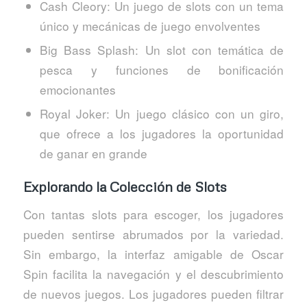
Cash Cleory: Un juego de slots con un tema
único y mecánicas de juego envolventes
Big Bass Splash: Un slot con temática de
pesca y funciones de bonificación
emocionantes
Royal Joker: Un juego clásico con un giro,
que ofrece a los jugadores la oportunidad
de ganar en grande
Explorando la Colección de Slots
Con tantas slots para escoger, los jugadores
pueden sentirse abrumados por la variedad.
Sin embargo, la interfaz amigable de Oscar
Spin facilita la navegación y el descubrimiento
de nuevos juegos. Los jugadores pueden filtrar