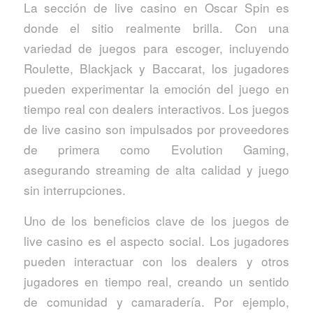
La sección de live casino en Oscar Spin es
donde el sitio realmente brilla. Con una
variedad de juegos para escoger, incluyendo
Roulette, Blackjack y Baccarat, los jugadores
pueden experimentar la emoción del juego en
tiempo real con dealers interactivos. Los juegos
de live casino son impulsados por proveedores
de primera como Evolution Gaming,
asegurando streaming de alta calidad y juego
sin interrupciones.
Uno de los beneficios clave de los juegos de
live casino es el aspecto social. Los jugadores
pueden interactuar con los dealers y otros
jugadores en tiempo real, creando un sentido
de comunidad y camaradería. Por ejemplo,