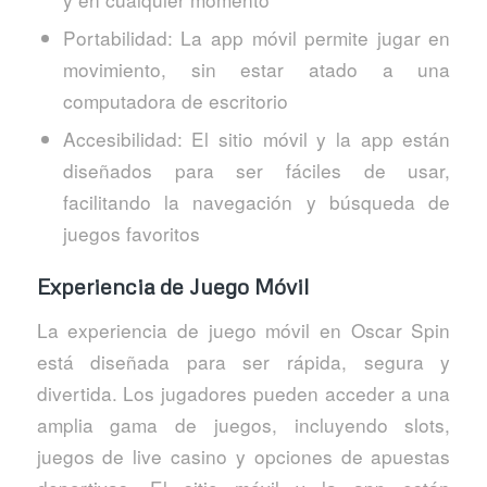
Portabilidad: La app móvil permite jugar en
movimiento, sin estar atado a una
computadora de escritorio
Accesibilidad: El sitio móvil y la app están
diseñados para ser fáciles de usar,
facilitando la navegación y búsqueda de
juegos favoritos
Experiencia de Juego Móvil
La experiencia de juego móvil en Oscar Spin
está diseñada para ser rápida, segura y
divertida. Los jugadores pueden acceder a una
amplia gama de juegos, incluyendo slots,
juegos de live casino y opciones de apuestas