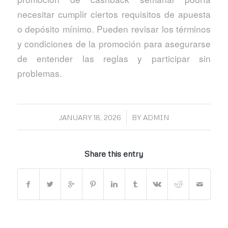
necesitar cumplir ciertos requisitos de apuesta
o depósito mínimo. Pueden revisar los términos
y condiciones de la promoción para asegurarse
de entender las reglas y participar sin
problemas.
/
JANUARY 18, 2026
BY
ADMIN
Share this entry